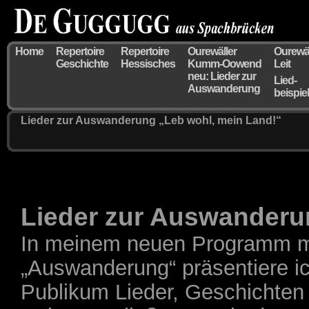
Home
Repertoire
Repertoire
Ourewäller
Ourewäl
Geschichte
Hessisches
Kumm-Oowend
Leit
neu: Lieder zur
Lied-
Auswanderung
beispie
Lieder zur Auswanderung
„Leb wohl, mein Land!“
Lieder zur Auswander
In meinem neuen Programm m
„Auswanderung“ präsentiere i
Publikum Lieder, Geschichten