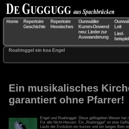
Home
Repertoire
Repertoire
Ourewäller
Ourewäl
Geschichte
Hessisches
Kumm-Oowend
Leit
neu: Lieder zur
Lied-
Auswanderung
beispie
Roahinggel sin koa Engel
Ein musikalisches Kirch
garantiert ohne Pfarrer!
Engel und Roahinggel: Diese geflügelten Wesen hat n
Für alle Nicht-Hessen: Ein „Roahinggel“ ist eine Gefl
Laufe der Evolution ein kurzes und ein langes Bein e